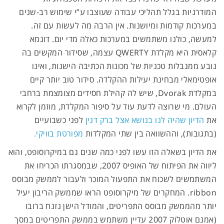
המודרניות בגלל תהליכי עבודה שעוצבו ע”י שימוש רב-שנים
במערכות קודמות ומיושנות. אין הרבה מה לעשות עם זה.
למעשה, כולנו משתמשים במערכות כאלה מדי יום. דוגמא
קלאסית היא מקלדת QWERTY עצמה, שסידור המקשים בה
נובע ממגבלות טכניות של מכונות הכתיבה הישנות, ואינו
אופטימאלי מבחינת יעילות ההקלדה. סידור טוב יותר קיים
במקלדת Dvorak, שיש לה קהילת חסידים מצומצמת ברחבי
העולם. מי שרוצה לדעת עוד על סיפור המקלדת, מוזמן לקרוא
את
הדיון שהיה לנו בנושא אצל ברק דנין
לפני כשבועיים
(בתגובות), וההשוואה בין שתי המקלדות
מפורטת בוויקי.
את הדיון בשאלה הזו עשו לפני כמה שנים גם במיקרוסופט, והוא
ליווה את הפיתוח של האופיס 2007, שבמסגרתו הכריחו את
המשתמשים לשכוח את התפעול המוכר ולעבור לממשק מבוסס
ribbon. המחקרים של מיקרוסופט הראו שממשק הריבון יעיל
יותר מהממשק מבוסס התפריטים, והמודל הישן נזנח ברובו
(אמנם אוטלוק 2007 עדיין משתמש בממשק התפריטים במסך