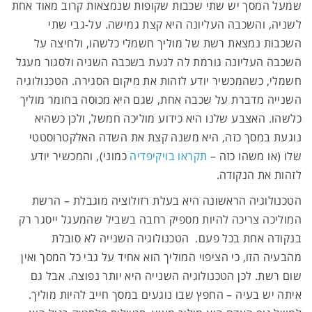
שמעל המסך יש שתי שכבות שקופות שנמצאות קרוב מאוד אחת
לשניה, והשכבה העליונה היא קצת גמישה. על-גבי שתי
השכבות נמצאת רשת של מוליך חשמלי כלשהו, ולחיצה על
השכבה העליונה גורמת לה לגעת בשכבה השניה ולסגור מעגל
חשמלי, כשהמכשיר יודע לזהות את מיקום הסגירה. הטכנולוגיה
השנייה מדברת על שכבה אחת, שגם היא מכוסה בחומר מוליך
כלשהו. האצבע שלנו היא כידוע מוליכה חמשל, ולכן כשהיא
נוגעת במסך כזה, היא משנה קצת את השדה האלקטרוסטטי
שלו (או משהו כזה –
תקראו בויקיפדיה
כמוני), והמכשיר יודע
לזהות את הנקודה.
הטכנולוגיה הראשונה היא בעלת רזולוציה מוגבלת – הרשת
המוליכה צריכה להיות מספיק רחבה בשביל שהמעגל ייסגר רק
בנקודה אחת בכל פעם. הטכנולוגיה השנייה לא סובלת
מהבעיה הזו, כי הציפוי המוליך הוא אחיד על גבי כל המסך ואין
שום רשת. לכן הטכנולוגיה השנייה היא יותר נפוצה. אבל גם
איתה יש בעיה – החפץ שבו נוגעים במסך חייב להיות מוליך.