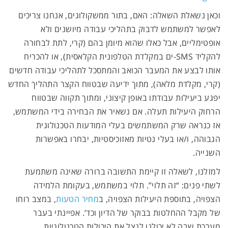
וכאן נשאלת השאלה: האם, בתור ממשקולוגים, אנחנו צריכים
לאפשר למשתמש לדבוק בתהליכי עבודה מיושנים ולא
אופטימליים, אבל כאלו שהוא מיומן בהם (קרי, לתת לבחורה
להקליד SMS-ים במקלדת הטלפונית הקלאסית), או להכריח
אותו לבצע את המעבר הכואב והמתסכל לתהליכי עבודה חדשים
(קרי, מקלדת מלאה), מתוך ידיעה שבטווח הקצר התהליך החדש
יפגע ביעילות עבודתו באופן קיצוני, ומתוך תקווה שבטווח
הרחוק היעילות תעלה. אם נשאיר את הבחירה בידי המשתמש,
אז כנראה שרק המשתמשים בעלי המודעות הטכנולוגית
הגבוהה, ו/או בעלי נטיות מאזוכיסטיות, יבחרו באפשרות
השנייה.
למזלנו, לשאלה זו קיימת התשובה ברורה שאינה משתמעת
לשתי פנים: “זה תלוי”. תלוי במשתמש, בעקומת הלמידה
הצפויה, בתוספת היעילות הצפויה, ב
מחיר הטעות
, במצב רוחו
של מקבל ההחלטות בבוקר של הדיון וכד’. אפיינתי בעבר
מערכת שבה לא יכולנו לנצל את היכולות הטכנולוגיות