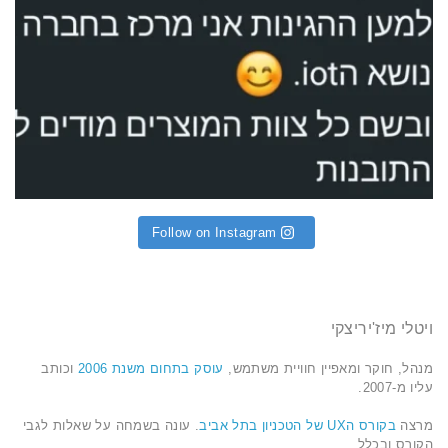
Follow on Instagram
ויטלי מיז'יריצקי
מנהל, חוקר ומאפיין חוויית משתמש,
עוסק בתחום משנת 2006
וכותב
עליו מ-2007.
מרצה
בקורס הUX של הטכניון בתל אביב
. עונה בשמחה על שאלות לגבי
הקורס ובכלל.