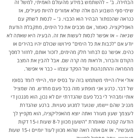
הבחירה. ב' – להשתמש במידע מהעולם האמיתי, למשל זה
שימי סוף השבוע הם אלה שלא אמורים להיות פעילים, אז
כנראה שהכפתור הבהיר הוא הכבוי. ג' – לנסות לשחק עם
האפליקציה. כאמור, אם מכבים את כל הימים, מתקבלת הודעת
שגיאה – אז אפשר לנסות לעשות את זה. הבעיה היא שאתה לא
יודע אם "לכבות את כל הימים" פירושו שכולם יהיו בהירים או
כהים. אפשר גם לבחור חלק מהימים, לזכור אותם, לחזור למסך
הקודם והברור, ולראות מה קרה שם. אבל להבין את המצב
מהמראה וההתנהגות של הפקד עצמו – כבר אי אפשר.
אולי אילו הייתי משתמש בזה על בסיס יומי, הייתי לומד בסופו
של דבר. כרגע אני מופתע מזה בכל פעם מחדש. מה שמציל
אותי ומבהיר לי בכל פעם שהגדרתי יום לא נכון, הוא מנגנון די
מגניב שהם יישמו, שנועד למנוע טעויות. ברגע שהגדרת
לעצמך שעון מעורר ואתה יוצא מהאפליקציה, הוא מקפיץ לך
הודעה קטנה שאומרת "השעון מכוון ל-8 שעות ו-15 דקות
מעכשיו". אז אם אתה רואה שהוא מכוון לעוד יומיים ו-15 שעות