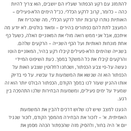
להתמזג עם רקע הכפתור שעליו הם יושבים, הוא צריך להיות
כהה – כלומר, קרוב לרקע הכללי. כנ"ל הימים הלא-פעילים –
האותיות נותרו קרובות יותר לרקע הכללי, מה שהכריח את
המעצב לתת להם כפתורים בהירים – ומאוד בולטים. לא יודע מה
איתכם, אבל אני ממש רואה מולי את המאזניים האלה, כשעל כף
אחת מונחות האותיות ועל הכף השנייה – הרקעים שלהם.
בשנייה שהימים הלא-פעילים קיבלו רקע בהיר, המאזניים הוטו
והרקעים קיבלו את כל המשקל במסך. כעת השיפוט המיידי
נעשה על-פי צבע הכפתור, ושכחנו לחלוטין שצבע האות על
הכפתור הוא זה שנשא את המשמעות עד עכשיו. על פי בדיוק
אותו ההגיון שעזר לנו במסך הקודם, הכפתור הבולט יותר הוא זה
שמעיד על ימים פעילים, ומשמעות הבחירות שלנו התהפכה בין
רגע.
הגענו למצב שיש לנו שלוש דרכים להבין את המשמעות
האמיתית. א' – לזכור את הבחירה מהמסך הקודם, לזכור שנגיד
יום א' היה בחור, ולהסיק מזה שהכפתור הכהה מסמן את