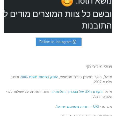
Follow on Instagram
ויטלי מיז'יריצקי
מנהל, חוקר ומאפיין חוויית משתמש,
עוסק בתחום משנת 2006
וכותב
עליו מ-2007.
מרצה
בקורס הUX של הטכניון בתל אביב
. עונה בשמחה על שאלות לגבי
הקורס ובכלל.
ממייסדי
UXI -- חוויית משתמש ישראל
.