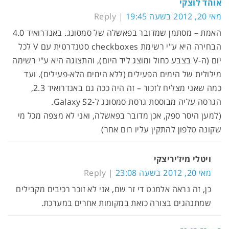
אוהד לוצקי
מאי 20, 2012 בשעה 19:45
Reply
האמת – מסתמן שמדובר בפאשלה של סמסונג. באנדרואיד 4.0
הבחירה היא ע"י רשימת checkboxes סטנדרטית עם V לכל
יום (ה-V בצבע כחול ומוצג ליד היום), והתצוגה היא ע"י רשימה
מילולית של הימים הפעילים (ללא הימים הלא-פעילים). ועד
כמה שאני מצליח לזכור – זה היה ככה גם באנדרואיד 2.3,
הגרסה עליה מבוססת גרסת סמסונג ל-Galaxy S2.
(למען היסר ספק, אכן מדובר בפאשלה, ואני לא מצפה מכל מי
שקונה טלפון להתקין עליו רום אחר)
ויטלי מיז'יריצקי
מאי 20, 2012 בשעה 23:08
Reply
כן, זה נראה אלמנט די זר שם, אני לא זוכר רכיבים מקבילים
שמתנהגים בצורה כזאת במקומות אחרים במערכת.