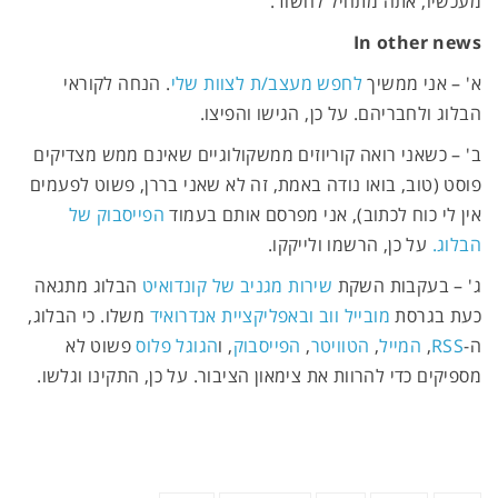
מעכשיו, אתה מתחיל לחשוד.
In other news
א' – אני ממשיך
לחפש מעצב/ת לצוות שלי
. הנחה לקוראי
הבלוג ולחבריהם. על כן, הגישו והפיצו.
ב' – כשאני רואה קוריוזים ממשקולוגיים שאינם ממש מצדיקים
פוסט (טוב, בואו נודה באמת, זה לא שאני בררן, פשוט לפעמים
אין לי כוח לכתוב), אני מפרסם אותם בעמוד
הפייסבוק של
הבלוג.
על כן, הרשמו ולייקקו.
ג' – בעקבות השקת
שירות מגניב של קונדואיט
הבלוג מתגאה
כעת בגרסת
מובייל ווב ובאפליקציית אנדרואיד
משלו. כי הבלוג,
ה-
RSS
,
המייל
,
הטוויטר
,
הפייסבוק
, ו
הגוגל פלוס
פשוט לא
מספיקים כדי להרוות את צימאון הציבור. על כן, התקינו וגלשו.