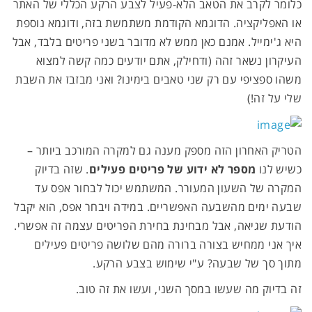
כלומר לקרב את הטאב הלא-פעיל לצבע הרקע הכללי של האתר
או האפליקציה. הדוגמא הקודמת משתמשת בזה, ודוגמא נוספת
היא ג'ימייל. אמנם כאן ממש לא מדובר בשני פריטים בלבד, אבל
העיקרון נשאר זהה (ודחילק, אתם יודעים כמה קשה למצוא
משהו ספציפי עם רק שני טאבים בימינו? ואני מבזבז את השבת
שלי על זה!)
הטריק האחרון הזה מספק מענה גם למקרה המורכב ביותר –
כשיש לנו
מספר לא ידוע של פריטים פעילים
. שזה בדיוק
המקרה של השעון המעורר. המשתמש יכול לבחור אפס עד
שבעה ימים מהשבעה האפשריים. במידה ויבחר אפס, הוא יקבל
הודעת שגיאה, אבל מבחינת בחירת הפריטים עצמה זה אפשרי.
איך אני ממחיש בצורה ברורה מהם שלושה פריטים פעילים
מתוך סך של שבעה? ע"י שימוש בצבע הרקע.
זה בדיוק מה שעשו במסך השני, ועשו את זה טוב.