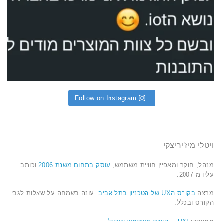
Follow on Instagram
ויטלי מיז'יריצקי
מנהל, חוקר ומאפיין חוויית משתמש,
עוסק בתחום משנת 2006
וכותב
עליו מ-2007.
מרצה
בקורס הUX של הטכניון בתל אביב
. עונה בשמחה על שאלות לגבי
הקורס ובכלל.