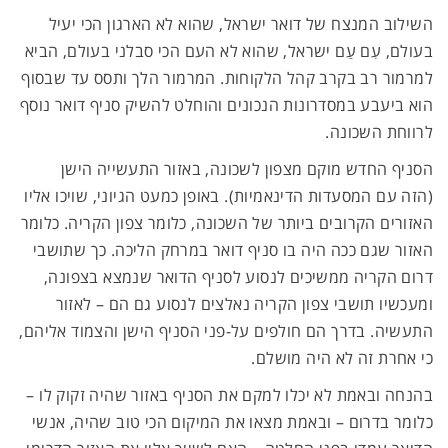
השילוב המנצח של דואר ישראל, שהוא לא הארגון הכי יעיל
בעולם, עִם עַם ישראל, שהוא לא העם הכי סבלני בעולם, הביא
למרמור רב בקרב קהל הלקוחות. המרמור הלך ותסס עד שבסוף
הוא ביעבע במסדרונות הנכונים והוחלט להשיק סניף דואר נוסף
לרווחת השכונה.
הסניף החדש מוקם מצפון לשכונה, באזור התעשייה הישן
(הזה עם המסעדות הדינאמיות). באופן כמעט הגיוני, שויכו אליו
האזורים הקרובים ביותר של השכונה, כלומר צפון הקריה. כלומר
האזור שגם ככה היה בו סניף דואר במרחק הליכה. כך שתושבי
דרום הקריה ממשיכים לנסוע לסניף הדואר שנמצא בצפונה,
ומעכשיו תושבי צפון הקריה נאלצים לנסוע גם הם – לאזור
התעשיה. בדרך הם חולפים על-פני הסניף הישן והצמוד אליהם,
כי אחרת זה לא היה מושלם.
בהנחה ובאמת לא יכלו למקם את הסניף באזור שהיה זקוק לו –
כלומר בדרום – ובאמת מצאו את המיקום הכי טוב שהיה, אנשי