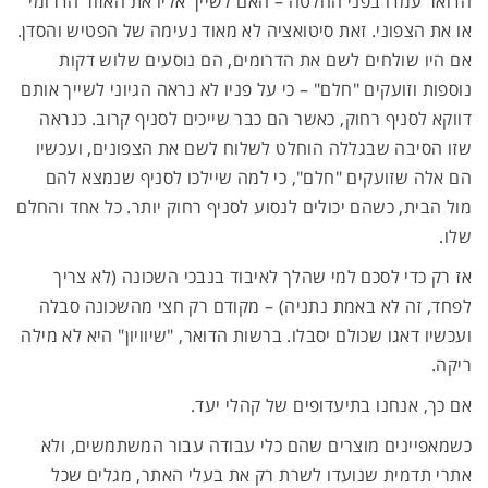
הדואר עמדו בפני החלטה – האם לשייך אליו את האזור הדרומי
או את הצפוני. זאת סיטואציה לא מאוד נעימה של הפטיש והסדן.
אם היו שולחים לשם את הדרומים, הם נוסעים שלוש דקות
נוספות וזועקים "חלם" – כי על פניו לא נראה הגיוני לשייך אותם
דווקא לסניף רחוק, כאשר הם כבר שייכים לסניף קרוב. כנראה
שזו הסיבה שבגללה הוחלט לשלוח לשם את הצפונים, ועכשיו
הם אלה שזועקים "חלם", כי למה שיילכו לסניף שנמצא להם
מול הבית, כשהם יכולים לנסוע לסניף רחוק יותר. כל אחד והחלם
שלו.
אז רק כדי לסכם למי שהלך לאיבוד בנבכי השכונה (לא צריך
לפחד, זה לא באמת נתניה) – מקודם רק חצי מהשכונה סבלה
ועכשיו דאגו שכולם יסבלו. ברשות הדואר, "שיוויון" היא לא מילה
ריקה.
אם כך, אנחנו בתיעדופים של קהלי יעד.
כשמאפיינים מוצרים שהם כלי עבודה עבור המשתמשים, ולא
אתרי תדמית שנועדו לשרת רק את בעלי האתר, מגלים שכל