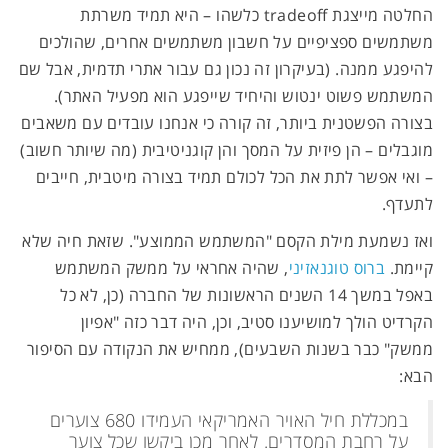
החלטה מייצגת tradeoff כלשהו – היא תמיד משרתת
משתמשים ספציפיים על חשבון משתמשים אחרים, שהולכים
להיפגע ממנה. (בעיקרון זה נכון גם עבור אתרי תדמית, אבל שם
המשתמש פשוט ינטוש והיחיד שייפגע הוא מפעיל האתר).
בצורה הפשטנית ביותר, זה קורה כי אנחנו עובדים עם משאבים
מוגבלים – הן פיזית על המסך והן קוגניטיבית (מה שיותר חשוב)
– ואי אפשר לתת את הכל לכולם תמיד בצורה מיטבית, חייבים
לתעדף.
ואז נשמעת מילת הקסם "המשתמש הממוצע". שזאת חיה שלא
קיימת.
ברוס טוגנאזיני
, שהיה אחראי על ממשק המשתמש
באפל במשך 14 השנים הראשונות של החברה (כן, לא כל
הקרדיט הולך למושיענו סטיב, וכן, היה דבר כזה "אפיון
ממשק" כבר בשנות השבעים), ממחיש את הנקודה עם הסיפור
הבא:
במכללת חיל האויר האמריקאי העמידו 680 צוערים
על רחבת המסדרים. לאחר מכן ביקשו שכל צוער