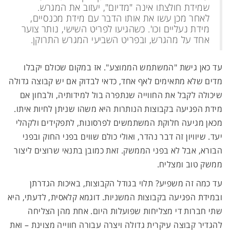
שמידת חולצתו אינה "מדיום", יעזוב את המגרש.
לאחר מכן עשו את אותו הדבר עם מידת מכנסיים,
מידת נעליים וכו'. כשהגיעו לפריט השישי, נותר צוער
אחד על מהגרש, ובפריט השביעי המגרש התרוקן.
עד כאן גישת "המשתמש הממוצע". אז במקום שכולם יקבלו
מדים שלא מתאימים לאף אחד, כדאי לבדוק אם יש קבוצה גדולה
שיכולה לקבל את החווייה שנתפרה בול למידותיה, ולבחון אם
מידת הפגיעה בקבוצות הנותרות היא משהו שניתן לחיות איתו.
מכאן מגיעה חלוקת המשתמשים לפרסונות, לתפקידים ולקהלי
יעד. שיוויון זה דבר נהדר, ואולי כולם שווים בפני החוק ובפני
הבורא, אבל לא בפני הממשק. זאת כמובן בתנאי שרוצים ליצור
ממשק טוב ומצליח.
עד כמה זה משפיע? תלוי בגודל הקבוצות, באיכות הגדרתן
ובמידת הפגיעה בקבוצות המשניות. דוגמא קלאסית, לדעתי, היא
שתי חברות די מצליחות שפועלות היום. אחת מהן הצליחה
להגדיר קבוצה עיקרית גדולה ויצרה עבורה חווייה מצוינת – ואת