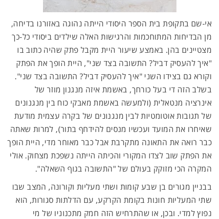
אי-שם בתקופת בית הספר היסודי הייתה נהוגה באזורנו בדיחה,
מן הבדיחות המתוחכמות והרגישות האלה שילדים ביסודי כל-כך
מצטיינים בהן. באמצע שיעור היית מקבל פתק שהיה כתוב בו
"איך להעסיק דביל? התשובה בצד שני", היית הופך את הפתק
וקורא גם בצידו השני "איך להעסיק דביל? התשובה בצד שני".
בשלב הזה די בעל כורחך, באשמת איזה מנגנון מוזר של
אינרציה מנטאלית (ולמעשה באשמת מאבקי כוח בין מנגנונים
של תגובות אוטומטיות לבין מנגנונים של בקרה עצמית מודעת
שאיחרו את המועד ועכשיו מנסים להידחף בתור), למרות שאתה
כבר רואה את התאונה מתקרבת אבל כבר מאוחר מדי, היית הופך
את הפתק שוב לצדו המקורי והכיתה הייתה נשפכת מצחוק. אולי
המקרה הכי מזוקק בעולם של "התשובה בגוף השאלה".
בבניין מגורים בן שבע קומות ושתי מעליות וקורונה, המצב שבו
שתי המעליות חונות בקומת הקרקע, עם הדלתות סגורות, הוא
נפוץ למדי. ובכן, או שהתרחיש הזה חמק מתכנוניו של מי