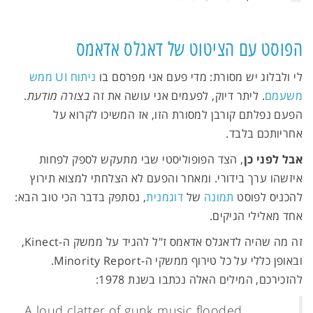
הפוסט עם הציטוט של דאגלס אדאמס
לי ולבלוג יש מסורת: מדי פעם אני מפרסם בו
ניתוח UI ממש
משעמם
. ליתר דיוק, לפעמים אני עושה את זה
בצורה מודעת
.
הפעם נפלתם קורבן למסורת הזו, אז המשיכו לקרוא על
אחריותכם בלבד.
אבל לפני כן
, הצד הפופוליסטי שבי מתעקש לספק לפחות
איזשהו ערך בידורי. ומאחר והפעם לא הצלחתי למצוא תירוץ
להכניס לפוסט
תמונה
של
דוגמנית
, נסתפק בדבר הכי טוב הבא:
אחד מאלילי הגיקים.
זה מה שהיה לדאגלס אדאמס ז"ל להגיד על ממשק ה-Kinect,
ובאופן כללי על כל טירוף ממשקי ה-Minority Report.
להזכירכם, המילים האלה נכתבו בשנת 1978:
A loud clatter of gunk music flooded