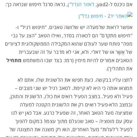
אם ניכנס ל-yad2,
לאזור הנדל"ן
, נראה סרגל חיפוש שנראה כך:
אפשר לראות שלמעלה יש שלושה טאבים. "חיפוש רגיל" ו-
"חיפוש מתקדם" הם לכאורה בסדר, ואילו הטאב "הצג על גבי
מפה" פותח שער לעולם שהוא המקבילה הממשקולוגית לציורים
של אֶשֶר או של דאלי. ולא, אני לא מדבר על זה שבעברית
הטאבים אמורים להיות מימין (רמז: בצד שבו המשתמש
מתחיל
את
התהליך).
לחצו עליו בבקשה. כעת חפשו את הלשונית שלו. אתם לא
תמצאו אותה כי היא לא קיימת. לטאב רגיל יש שני מצבים –
פעיל ולא פעיל. במצב הפעיל רואים את כולו, הלשונית והתוכן,
ובמצב הלא-פעיל רואים רק את הלשונית הקטנה למעלה
שמציצה מעל הטאב האחר, זה שפעיל כרגע. אבל כאן יש לנו
עסק עם מוטציה – טאב שנעלם מתוך עצמו! במקום להפוך
לפעיל ו"לעלות" מעל האחרים, הוא רק משנה את התצוגה של