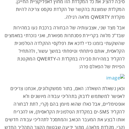
סיבה להציג את כל המקלדת הזו מחוץ לאפליקציית החייגן.
המקלדת שמוצגת בהקשר של הקלדת טקסט צריכה להיות
מקלדת QWERTY מלאה רגילה.
אבל מצד שני, אצבעותיה של הבחורה ברכבת נעו במהירות
שבד”כ מלווה בקריירת פסנתרות מפוארת, ואני נזכרתי במאמצים
שהשקעתי בזמנו כדי לדכא את רפלקסי ההקלדה הטלפונית
הקלאסית, אותם פיתחתי וטיפחתי במשך עשור, ולהתחיל
להקליד במהירות סבירה במקלדת ה-QWERTY המוקטנת
הפיזית של הפאלם פרה:
וכאן נשאלת השאלה: האם, בתור ממשקולוגים, אנחנו צריכים
לאפשר למשתמש לדבוק בתהליכי עבודה מיושנים ולא
אופטימליים, אבל כאלו שהוא מיומן בהם (קרי, לתת לבחורה
להקליד SMS-ים במקלדת הטלפונית הקלאסית), או להכריח
אותו לבצע את המעבר הכואב והמתסכל לתהליכי עבודה חדשים
(קרי, מקלדת מלאה), מתוך ידיעה שבטווח הקצר התהליך החדש