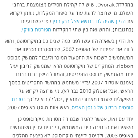
במקלדת Dvorak, שיש לה קהילת חסידים מצומצמת ברחבי
העולם. מי שרוצה לדעת עוד על סיפור המקלדת, מוזמן לקרוא
את
הדיון שהיה לנו בנושא אצל ברק דנין
לפני כשבועיים
(בתגובות), וההשוואה בין שתי המקלדות
מפורטת בוויקי.
את הדיון בשאלה הזו עשו לפני כמה שנים גם במיקרוסופט, והוא
ליווה את הפיתוח של האופיס 2007, שבמסגרתו הכריחו את
המשתמשים לשכוח את התפעול המוכר ולעבור לממשק מבוסס
ribbon. המחקרים של מיקרוסופט הראו שממשק הריבון יעיל
יותר מהממשק מבוסס התפריטים, והמודל הישן נזנח ברובו
(אמנם אוטלוק 2007 עדיין משתמש בממשק התפריטים במסך
הראשי, אבל אוטלוק 2010 כבר לא). מי שרוצה לקרוא על
השיקולים שעמדו מאחורי התהליך, יכול לקרוא על כך ב
סדרת
פוסטים בבלוג של ג’נסן האריס
, ראש צוות ה-UX באופיס 2007.
יחד עם זאת, אפשר להגיד שבמידה מסוימת מיקרוסופט כן
השאירו את הבחירה בידי המשתמש, כי רבים עדיין משתמשים
באופיס 2003, ולמיטב ידיעתי מיקרוסופט לא ביצעה מהלכים