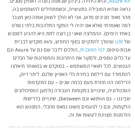
Axure RP
, והיא היחידה ביניהן שבאמת נועדה לאפיון מסכים.
נראה שהיא המובילה בתעשייה, וכשמתחילים להשתמש בה,
מהר מאוד מבינים מדוע. אני לא הולך לשווק אותה כאן מעבר
למה שאמרתי (אלא אם יהיה לי התקף התלהבות בלתי נשלט
באחד הימים). ההמלצה שאני כן רוצה לתת היא להגיע למפגש
של
UXI
שהולך להתקיים בסוף החודש, והוא מוקדש לבניית
אבות-טיפוס.
לפי התוכנית
, הולכים לדבר שם גם על Axure וגם
על כלים נוספים, ולסקור את היתרונות והחסרונות של הכלים
הנפוצים. לכל חוואיי המשתמש – במוקדם או במאוחר תיאלצו
להתמודד עם דילמת בחירת כלי האפיון שלכם. ליתר דיוק,
הדילמה הזו חוזרת פעם בכמה שנים – עם התקדמות
הטכנולוגיה, שינויים במקומות העבודה (ולמען הפסיכולוגים
שביננו – גם within וגם between), שינויים בדרישות
הלקוחות, וגם כי לפעמים פשוט נמאס מהכלי. המפגש הוא
הזדמנות מצוינת לעשות את זה.
אני גם מוכר רישיונות ל-Axure ללא מע"מ, הנחה לחיילים במדים, המבצע עד סוף החודש או עד גמר המלאי.