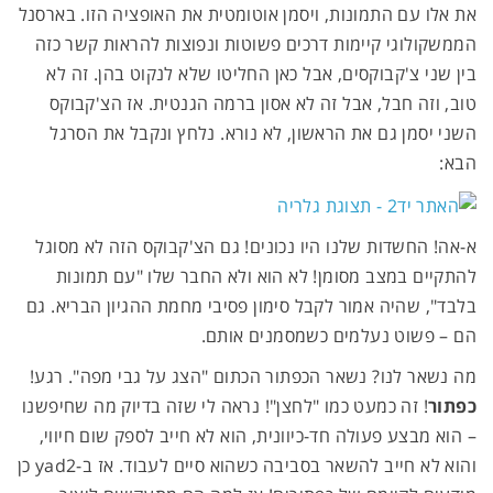
את אלו עם התמונות, ויסמן אוטומטית את האופציה הזו. בארסנל
הממשקולוגי קיימות דרכים פשוטות ונפוצות להראות קשר כזה
בין שני צ'קבוקסים, אבל כאן החליטו שלא לנקוט בהן. זה לא
טוב, וזה חבל, אבל זה לא אסון ברמה הגנטית. אז הצ'קבוקס
השני יסמן גם את הראשון, לא נורא. נלחץ ונקבל את הסרגל
הבא:
א-אה! החשדות שלנו היו נכונים! גם הצ'קבוקס הזה לא מסוגל
להתקיים במצב מסומן! לא הוא ולא החבר שלו "עם תמונות
בלבד", שהיה אמור לקבל סימון פסיבי מחמת ההגיון הבריא. גם
הם – פשוט נעלמים כשמסמנים אותם.
מה נשאר לנו? נשאר הכפתור הכתום "הצג על גבי מפה". רגע!
כפתור
! זה כמעט כמו "לחצן"! נראה לי שזה בדיוק מה שחיפשנו
– הוא מבצע פעולה חד-כיוונית, הוא לא חייב לספק שום חיווי,
והוא לא חייב להשאר בסביבה כשהוא סיים לעבוד. אז ב-yad2 כן