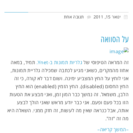
ינואר 15, 2011
תגובה אחת
על הסוואה
זה המראה הטיפוסי של
גלריות תמונות ב-Ynet.
תמיד, במאה
אחוז מהמקרים, כשאני מגיע לכתבה שמכילה גלריית תמונות,
אני לוחץ על החץ המצביע ימינה. ושום דבר לא קורה, כי זה
החץ החסום (disabled). החץ הזמין (enabled) הוא החץ
הלבן, משמאל. זה נמשך כבר המון זמן, ואני מבצע את הטעות
הזו בכל פעם ופעם. אני כבר יודע מראש שאני הולך לבצע
אותה, אבל כנראה שאין מה לעשות, זה חזק ממני. השאלה היא
מה זה "זה".
–המשך קריאה–