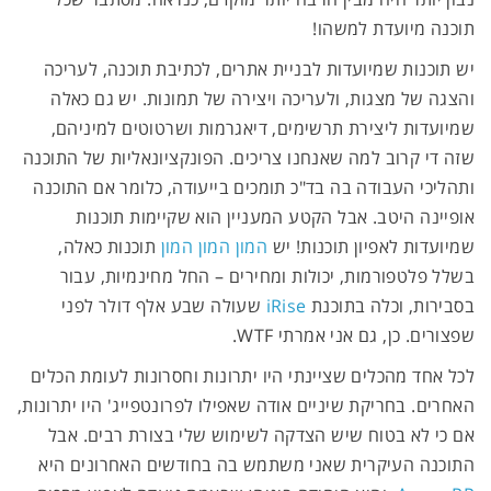
תוכנה מיועדת למשהו!
יש תוכנות שמיועדות לבניית אתרים, לכתיבת תוכנה, לעריכה
והצגה של מצגות, ולעריכה ויצירה של תמונות. יש גם כאלה
שמיועדות ליצירת תרשימים, דיאגרמות ושרטוטים למיניהם,
שזה די קרוב למה שאנחנו צריכים. הפונקציונאליות של התוכנה
ותהליכי העבודה בה בד"כ תומכים בייעודה, כלומר אם התוכנה
אופיינה היטב. אבל הקטע המעניין הוא שקיימות תוכנות
שמיועדות לאפיון תוכנות! יש
המון
המון
המון
תוכנות כאלה,
בשלל פלטפורמות, יכולות ומחירים – החל מחינמיות, עבור
בסבירות, וכלה בתוכנת
iRise
שעולה שבע אלף דולר לפני
שפצורים. כן, גם אני אמרתי WTF.
לכל אחד מהכלים שציינתי היו יתרונות וחסרונות לעומת הכלים
האחרים. בחריקת שיניים אודה שאפילו לפרונטפייג' היו יתרונות,
אם כי לא בטוח שיש הצדקה לשימוש שלי בצורת רבים. אבל
התוכנה העיקרית שאני משתמש בה בחודשים האחרונים היא