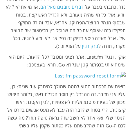
נדר. כתבתי בעבר על
דברים מובנים מאליהם
. אז מי אחראי? לא
יודע. אולי כל מי שהיה מעורב, ולא הגדיל ראש קצת. בטוח
שבסוף מנהל המוצר/הפרויקט אחראי, אבל זה רק מתוקף
תפקידו כזה שאוסף את כל מה שנופל בין הכיסאות של המוצר
שלו. אבל מאיזה כיסא בדיוק זה נפל אני לא יודע להגיד. בכל
מקרה, תודה ל
ברק דנין
על הצילום :).
אוקיי, ונגיד Last.fm. אתר רציני ומכובד לכל הדעות. היום הוא
שימח אותי בכפתור קטן שנקרא Go. תראו בעצמכם:
רואים את הכפתור ההוא למטה שהולך להיחנק עוד שניה? כן,
עליו אני מדבר. זה ההבדל בין חוסר הגדלת ראש, כלומר חיפוש
מכוון של בעיות פוטנציאליות לא צפויות, לבין הקטנת ראש
קיצונית. הרי בטוח שהדבר הזה עבר לא מעט אנשים בדרכו אל
המסך שלי. ואף אחד לא חשב שזה נראה טיפה מוזר? מה עשה
לכם ה-Go הזה שהלבשתם עליו כפתור שקטן עליו בשתי