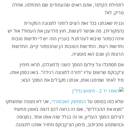
לתחילת הקלסר, אתם רואים שהעמודים שם התחלפו. אחלה
טריק, לא?
ונניח שאנחנו בכל זאת רוצים לחזור לתצוגה המקורית
(המקורית). מה אפשר לעשות, חוץ מלרענן את העמוד? אול יש
איזה כפתור שיבוא לעזרתנו? בעניין הזה יש לי חדשות טובות
וחדשות רעות. החדשות הטובות הן שהכפתור קיים. החדשות
הרעות הן שגם הוא מוטציה.
אם תסתכלו על צילום המסך השני (למעלה), תראו מימין
צ'קבוקס שרשום עליו "חזרה לתצוגה רגילה". בואו נסמן אותו.
מיד לאחר שסימנו אותו, אנחנו מקבלים את המסך הבא:
שלא כמו בפוסט על
הממשק האבסורדי
, אני לא מצפה שתשחקו
"מצא את ההבדלים", ואם זה נראה לכם דומה באופן מחשיד
לצילום המסך העליון, אז זה בגלל שזה אותו אחד. כמצופה
וכמשתמע מהכיתוב, סימון הצ'קבוקס מחזיר אותנו לתצוגה