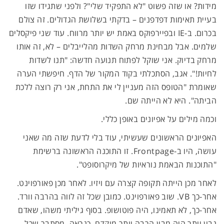
מידות? או שזה פשוט "לא התפקיד שלי"? ולפני שתגידו שזו
בעיית תאימות דפדפנים – בדקתי בשלושת הגדולים. זה צולם
בכרום. ב-IE ובפיירפוקס באמת יש יותר מרווח. עוד שני פיקסלים
שלמים. אבל מבחינת מרחק השדות מהלייבלים – לא, זה אותו
מרחק בדיוק. אני שוקל לפתוח תנועה חדשה: "תנו לשדות
לחיות!". אגב, הסתכלתי בקוד המקור של הדף. חיפשתי הערה
שאומרת "הטופס הזה מעניין לי את התחת, אני רק רוצה ללכת
הביתה". היא לא הייתה שם.
וכמה מילים על אפיונים באופן כללי.
האפיונים הראשונים שעשיתי, עוד בלי לדעת שזה מה שאני
עושה, היו ב-Frontpage. זו התוכנה הראשונה ברשימת
"התוכנות הבאמת נוראיות של מיקרוסופט".
לאחר מכן הייתה תקופה קצרה עם ויזיו. לאחר מכן פאורפוינט.
אחר-כך VB. שוב פאורפוינט. כמובן שכל זה לווה בהרבה וורד.
אחר-כך, לא תאמינו, היה פוטושופ. בסוף גיליתי משהו, שאדם
נבון יותר היה מבין הרבה יותר מוקדם, כנראה. מסתבר שכל