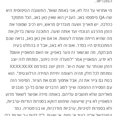
המונדיאל.
מי אחראי על זה? לא, אני באמת שואל. התשובה הטיפוסית היא
שה-QA פיספסו באג. העניין הוא שאין כאן באג, הכל מתפקד
כהלכה. יש תאריך ושעה מוגדרים מראש, ויש רכיב שסופר את
הזמן מהרגע הנוכחי ועד אותה שעה. התוכנה עושה בדיוק את
מה שהיא הייתה אמורה לעשות. אז אם אין כאן באג, נראה שגם
המתכנתים היו בסדר. ואם זה לא באג, אבל זו בהחלט בעיה
מובהקת, מה שנשאר זה פער באפיון. אז האם המאפיין אשם?
לא יודע. המאפיין אמר "למעלה יהיה כיתוב, ומתחת לזה יוצג
הזמן שנותר עד שעת ה-ש'. הזמן יוצג בפורמט XX:XX:XX:XX
ומתחת לכל חלק תהיה רשומה יחידת המידה הרלוונטית". הוא
בטח גם צייר את זה, אבל אחסוך מכם את הציור. הסיפור הזה
עם הספירה ההפוכה שייך לסוג הדברים שהם כל-כך מובנים
מאליהם שלא חושבים עליהם. באותה מידה אפשר לשאול מדוע
המאפיין לא ציין שייעשה שימוש דווקא בספרות הודיות-ערביות,
ולא בספרות לטיניות, ערביות מודרניות, או בגימטריה. גמר
המונדיאל אי"ה בעוד א' ימים, א' שעות, ל"ד דקות ו-ז' שניות בלי