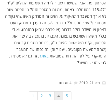
הסרטון יפה, אבל שמישהו יסביר לי מה משמעות המילים “ק”מ
115.47″ בהתחלה. באמת, מה זה המספר הזה? מן הסתם שזה
לא אורך המעבר התת-קרקעי. האם זה המרחק מאיזושהי נקודה
מסתורית? אולי מהכותל? מדדתי ולא. זה בערך המרחק מעכו
בצפון או משדה בוקר בדרום (או פרברי עמאן במזרח). ואולי
בכלל משהו השתבש בתצוגת העברית בתוכנה בה יצרו את
הסרטון, וק”מ היה אמור להיות מ”ק, כלומר מטרים קבועים
(שהם למעשה מקובעים, יענו קוּבּ) וזה נפחו של המעבר
התת-קרקעי? לפי המידות שמובאות
באתר
, זה גם לא מסתדר.
למישהו יש מושג?
מאי 21, 2010
4 תגובות
1
2
3
4
5