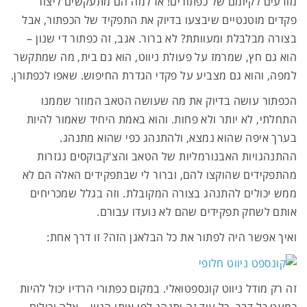
מודעים לקיומם של כפתורים! אז למה הם מתעקשים ליצור
פקדים מוטנטיים שיבצעו בדיוק את התפקיד של הכפתור, אבל
בצורה מבלבלת ומעוותת? לא ברור. אגב, זה כפתור די שנון –
הוא גם חץ, שמרמז על פעולת ניווט, הוא גם בית, מה שמתקשר
למפה, והוא גם מצביע על פקדי הגדרת החיפוש. שאפו לכפתורן.
הכפתור עושה בדיוק את מה שעושה הטאב המוזר שממנו
התחלתי, לא יותר ולא פחות. והוא באמת היחיד שאמור להיות
בערך איפה שהוא נמצא, ולהתנהג כפי שהוא מתנהג.
ההתנהגויות האבנורמליות של הטאב והצ'קבוקסים נגזרות
מהתפקידים שהוקצו להם, וברור לי שבתפקידים האלה הם לא
ממש יכולים להתנהג בצורה המקובלת. וזה בגלל שמכריחים
אותם לשחק תפקידים שהם לא נועדו עבורם.
ואיך אפשר היה לפתור את כל הבלאגן הזה? זו דרך אחת:
זה רק מודל ניווט קונספטואלי. במקום כפתורי הרדיו יכול להיות
כמעט כל דבר, כל עוד זה יתנהג לפי אותו הגיון – אלה יכולים