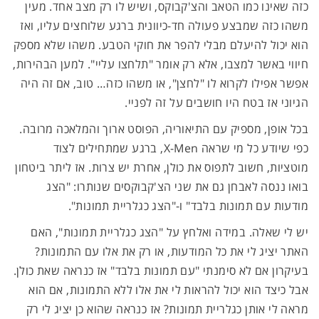
כזה שאינו כמו הטאב והצ'קבוקס, ושיש לו רק מצב אחד. מעין
משהו כזה שמבצע פעולה חד-כיוונית ברגע שלוחצים עליו, ואז
הוא יכול להיעלם מבלי להפר את חוקי הטבע. משהו שלא מספק
חיווי באשר למצבו, אלא רק אומר "תלחצו עליי". למען הבהירות,
אפשר אפילו לקרוא לו "לחצן", או משהו כזה… טוב, אם זה היה
הגיוני אז בטח היו חושבים על זה לפניי.
בכל אופן, מספיק עם התיאוריה, הפוסט ארוך והמלאכה מרובה.
כפי שיודע כל מי שראה X-Men, ברגע שמתחילים לצוד
מוטציות, חשוב לתפוס את כולן, אחרת יש צרות. אז ליתר ביטחון
בואו ננסה לאבחן גם את שני הצ'קבוקסים שנותרו: "הצג
מודעות עם תמונות בלבד" ו-"הצג כגלריית תמונות".
יש לי שאלה. במידה ואלחץ על "הצג כגלריית תמונות", האם
האתר יציג לי את כל המודעות, או רק את אלו עם התמונות?
בעיקרון אם לא סימנתי "עם תמונות בלבד" אז כנראה שאת כולן.
אבל כיצד הוא יכול להראות לי את אלו ללא התמונות, אם הוא
מראה לי אותן כגלריית תמונות? אז כנראה שהוא כן יציג לי רק