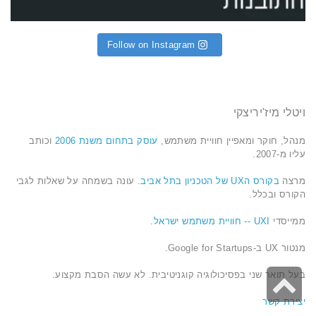
Follow on Instagram
ויטלי מיז'יריצקי
מנהל, חוקר ומאפיין חוויית משתמש,
עוסק בתחום משנת 2006
וכותב
עליו מ-2007.
מרצה
בקורס הUX של הטכניון בתל אביב
. עונה בשמחה על שאלות לגבי
הקורס ובכלל.
ממייסדי
UXI -- חוויית משתמש ישראל
.
מנטור UX ב-Google for Startups.
גלילה
בעל תואר שני בפסיכולוגיה קוגניטיבית. לא עשה הסבת מקצוע.
לראש
יצירת קשר