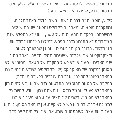
המקורית. ואפשר לדעת שזה בדיוק מה שקרה ע"פ הצ'קבוקס
המסומן. רגע, איפה הוא נמצא בדיוק?
כידוע, מוטציות זה דבר תורשתי. משהו נדפק באחד הגנים,
ומתקבלת מוטציה. ומאחר והצ'קבוקס והטאב שניהם שייכים
למשפחת "הפקדים המעוותים של yad2", אני לא מתפלא שגם
הצ'קבוקס לא מתנהג כדרך הטבע. למזלנו הצלחנו לבודד את
הגן הדפוק. מדובר בגן הבינאריוּת – זה גן שמשותף לטאב
ולצ'קבוקס והוא דואג לזה ששניהם תמיד יתקיימו באחד מתוך
שני מצבים – פעיל או לא פעיל במקרה של הטאב, ומסומן או לא
מסומן במקרה של הצ'קבוקס (יש צ'קבוקסים שיודעים להיות גם
במצב "מסומן למחצה", אבל הם עוברים הכשרה מיוחדת).
במקרה של הטאב המוטציה מתבטאת בזה שהוא יודע להיות
רק
במצב "לא פעיל". והצ'קבוקס – ניחשתם נכון – יודע להיות רק
במצב "לא מסומן". בשניה שלוחצים עליו, הוא מעביר אותנו
לתצוגה אחרת, בה הוא פשוט לא קיים. אין לו מצב מסומן, כי הוא
מעלים את עצמו כשמסמנים אותו. אח, אילו רק היה קיים פקד