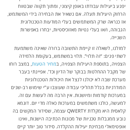
יפגע ביעילות עבודתו באופן קיצוני, ומתוך תקווה שבטווח
הרחוק היעילות תעלה. אם נשאיר את הבחירה בידי המשתמש,
אז כנראה שרק המשתמשים בעלי המודעות הטכנולוגית
הגבוהה, ו/או בעלי נטיות מאזוכיסטיות, יבחרו באפשרות
השנייה.
למזלנו, לשאלה זו קיימת התשובה ברורה שאינה משתמעת
לשתי פנים: “זה תלוי”. תלוי במשתמש, בעקומת הלמידה
הצפויה, בתוספת היעילות הצפויה, ב
מחיר הטעות
, במצב רוחו
של מקבל ההחלטות בבוקר של הדיון וכד’. אפיינתי בעבר
מערכת שבה לא יכולנו לנצל את היכולות הטכנולוגיות
המודרניות בגלל תהליכי עבודה שעוצבו ע”י שימוש רב-שנים
במערכות קודמות ומיושנות. אין הרבה מה לעשות עם זה.
למעשה, כולנו משתמשים במערכות כאלה מדי יום. דוגמא
קלאסית היא מקלדת QWERTY עצמה, שסידור המקשים בה
נובע ממגבלות טכניות של מכונות הכתיבה הישנות, ואינו
אופטימאלי מבחינת יעילות ההקלדה. סידור טוב יותר קיים