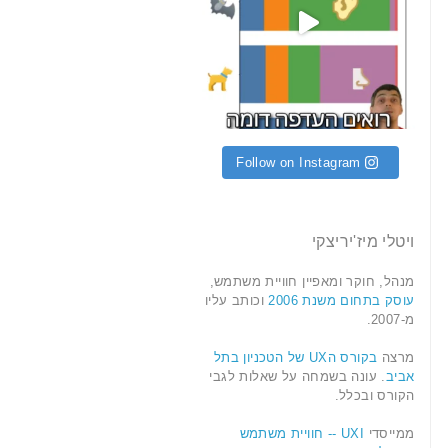
Follow on Instagram
ויטלי מיז'יריצקי
מנהל, חוקר ומאפיין חוויית משתמש,
עוסק בתחום משנת 2006
וכותב עליו
מ-2007.
מרצה
בקורס הUX של הטכניון בתל
אביב
. עונה בשמחה על שאלות לגבי
הקורס ובכלל.
ממייסדי
UXI -- חוויית משתמש