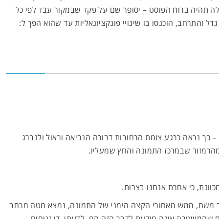
לה תהיה ברוח הפוסט – יסופר שם על פקד שבמקור עבד לפי כל
ל והתרחב, הוכנסו בו שינויי פונקציונאליות עד שהוא הפך ל:
– כך נראה כרגע צומת הרחובות דבורה הנביאה וראול ולנברג
מהרמזור שבמרכז התמונה והחץ שמעליו.
וונת, כי אחרת אנחנו בצרות.
א יודע, במרחק של כ-300 מטר משם, ממש מאחורי הקצה הימני של התמונה, נמצא מטה מרחב
ם שהמשטרה אינה מודעת לדבר הזה הם, לדעתי, די זניחים.