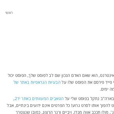
ראשי
יש תמורה לח
ינטרנט, הוא שאם האדם הנכון שם לב לפוסט שלך, הפוסט יכול
 פייד פירסם את הפוסט שלו על
הבעיות הגראפיות באתר של
ה ימים.
סירים וסיפורים, ניבים ופתגמים, שקרים וכזבים, 
 בארה"ב נתקל בפוסט שלי על
הטאבים המעוותים באתר יד2
,
ט להפוך אותו לסרט גרוע! כל הפרטים אינם ידועים בינתיים, אבל
 מולו תככב אווה מנדז, ויביים ורנר הרצוג. כמובן שנצטרך