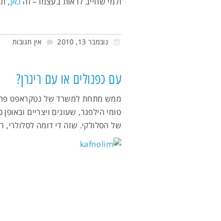
ולמי שחייב לראות בעצמו – זה
כאן
, תעברו לתצ
נובמבר 13, 2010
אין תגובות
עם כפנולים או עם רינרן?
ממש מתחת למשרד של נטקראפט פתחו ח
טומי הילפגר, שעונים ויצריים ובאופן
של הסלולקי. שזה די דומה לסלולרי, ר