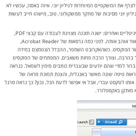
ולצרף את המשקפיים המיוחדות לגיליון יוני. איזה באסה, עכשיו לא
ליון יוני מסיבות של מחקר ממשקולוגי. טוב, מישהו חייב לעשות
ואם כבר מדברים על טקסטים דיגיטליים ואחרים: ישנה תוכנה מצוינת לעבודה עם קבצי PDF,
. אני מאוד אוהב אותה. לפני כמה גרסאות של Acrobat Reader,
שר הפוקסיט. כשהאקרובט השתפר, ההבדל הצטמצם במידה
יר בהרבה, וצורך הרבה פחות משאבים. המפתחים של הפוקסיט
ברור למדי שהם יודעים שבעברית כותבים מימין לשמאל. כנראה
ראות טיפה שונה מאשר באנגלית, והצגת תמונת מראה של
ותו לטקסט עברי, אבל אי אפשר לדעת הכל, נכון? כך נראה סרגל
 מותקן באקספלורר.