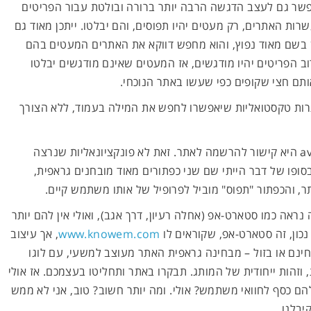
שר גם לעצב הדגשה הרבה יותר ברורה ובולטת עבור הפריטים
ות האתרים, רק מעטים יהיו תפוסים, והם יבלטו. ייתכן מאוד גם
בשם מאוד נפוץ, והוא מחפש דווקא את האתרים המעטים בהם
וב הפריטים יהיו מודגשים, אז המעטים שאינם מודגשים יבלטו
תם חצי שקופים כפי שעשו באתר הנוכחי.
רות טקסטואליות שיאפשרו לחפש את המילה בעמוד, ללא הצורך
לבסוף, באתר המקורי המילה available היא קישור להרשמה לאתר. זאת לא פונקציונאליות שנרצה
בד או להסתיר, ולכן במקום V או X בסופו של דבר הייתי שם שני כפתורים מאוד מובחנים גראפית,
, והכפתור "תפוס" מוביל לפרופיל של אותו משתמש קיים.
ה נראה כמו סטארט-אפ (אחלה רעיון, דרך אגב), ואולי אין להם יותר
נכון, זה סטארט-אפ, שקוראים לו
www.knowem.com
, אך עיצוב
נם או בזול – מבחינה גראפית האתר מעוצב למשעי, עם לוגו
וזהות ייחודית של המותג. תבקרו באתר ותחליטו בעצמכם. אז אולי
ם כסף לחוואי משתמש? אולי. ומה יותר חשוב? טוב, אני לא ממש
יבלנו.