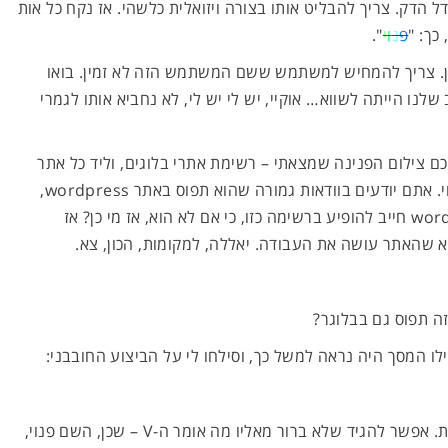
 הדק. צריך להבליט אותו בצורה ויזואלית כלשהי. אז נקח כל אות
כך: "
פ
נ
ו
י
".
ובן. צריך להמחיש למשתמש ששם המשתמש הזה לא זמין. בואו
שלנו הייתה לשווא… אוקיי, יש לי יש לי, לא נחביא אותו לגמרי
כם צילום הפנינה שמצאתי – רשימת אתרי בלוגים, וליד כל אתר
רשום האם השם UXtasy תפוס או פנוי. אתם יודעים בוודאות גמורה שהוא תפוס באתר wordpress,
ואתם גם יודעים די בוודאות ש-wordpress חייב להופיע ברשימה כזו, כי אם לא הוא, אז מי כן? אז
א שהאתר עושה את העבודה. יאללה, למקומות, הכון, צא.
 תפוס גם בבלוגר?
לו המסך היה נראה למשל כך, וסילחו לי על הביצוע החובבני:
מה שציירתי זה לא פתרון סגור הרמטית. אפשר להגיד שלא ברור מאליו מה אומר ה-V – שכן, השם פנוי,