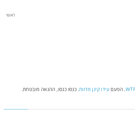
ראשי
יש תמורה לח
WT
. הפעם
עידו קינן מדווח
. כנסו כנסו, ההנאה מובטחת.
סירים וסיפורים, ניבים ופתגמים, שקרים וכזבים, 