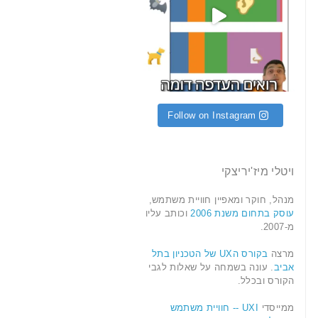
Follow on Instagram
ויטלי מיז'יריצקי
מנהל, חוקר ומאפיין חוויית משתמש,
עוסק בתחום משנת 2006
וכותב עליו
מ-2007.
מרצה
בקורס הUX של הטכניון בתל
אביב
. עונה בשמחה על שאלות לגבי
הקורס ובכלל.
ממייסדי
UXI -- חוויית משתמש