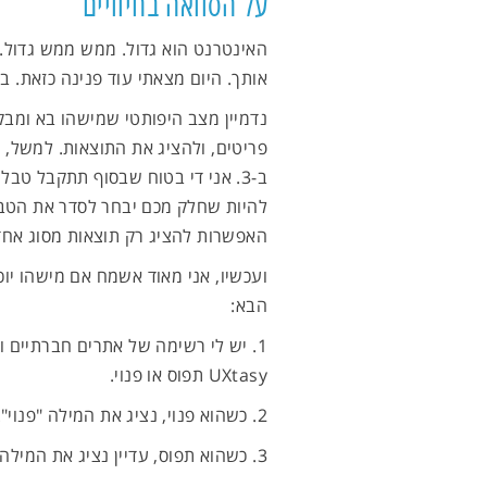
על הסוואה בחיוויים
האינטרנט הוא גדול. ממש ממש גדול.
אותך. היום מצאתי עוד פנינה כזאת. ב
נדמיין מצב היפותטי שמישהו בא ומב
ב-3. אני די בטוח שבסוף תתקבל טבל
להיות שחלק מכם יבחר לסדר את הטבל
האפשרות להציג רק תוצאות מסוג אח
ועכשיו, אני מאוד אשמח אם מישהו י
הבא:
1. יש לי רשימה של אתרים חברתיי
UXtasy תפוס או פנוי.
2. כשהוא פנוי, נציג את המילה "פנוי".
3. כשהוא תפוס, עדיין נציג את המילה "פנוי", אבל עם קו חוצה, כך: "