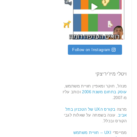
Follow on Instagram
ויטלי מיז'יריצקי
מנהל, חוקר ומאפיין חוויית משתמש,
עוסק בתחום משנת 2006
וכותב עליו
מ-2007.
מרצה
בקורס הUX של הטכניון בתל
אביב
. עונה בשמחה על שאלות לגבי
הקורס ובכלל.
ממייסדי
UXI -- חוויית משתמש